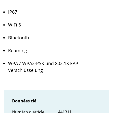
IP67
WiFi 6
Bluetooth
Roaming
WPA / WPA2-PSK und 802.1X EAP
Verschlüsselung
Données clé
Numéro d'article:
441311