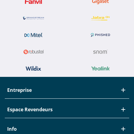
Entreprise
À propos de Studerus
Espace Revendeurs
Equipe
Contact
Nouveautés / EOL
Info