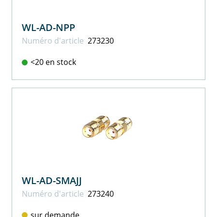
WL-AD-NPP
Numéro d'article
273230
<20 en stock
WL-AD-SMAJJ
Numéro d'article
273240
sur demande