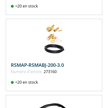
<20 en stock
RSMAP-RSMABJ-200-3.0
Numéro d'article
273160
<20 en stock