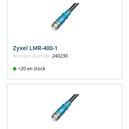
Zyxel LMR-400-1
Numéro d'article
240230
<20 en stock