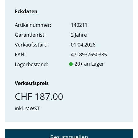
Eckdaten
Artikel­nummer:
140211
Garantiefrist:
2 Jahre
Verkaufs­start:
01.04.2026
EAN:
4718937650385
20+ an Lager
Lager­bestand:
Verkaufspreis
CHF 187.00
inkl. MWST
Bezugsquellen