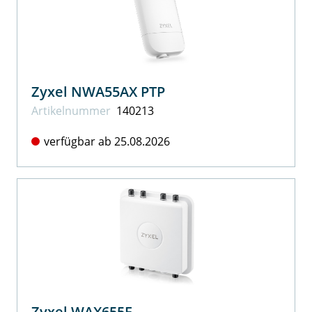
Zyxel NWA55AX PTP
Artikel­nummer
140213
verfügbar ab 25.08.2026
Zyxel WAX655E