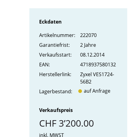
Eckdaten
Artikel­nummer:
222070
Garantiefrist:
2 Jahre
Verkaufs­start:
08.12.2014
EAN:
4718937580132
Hersteller­link:
Zyxel VES1724-
56B2
auf Anfrage
Lager­bestand:
Verkaufspreis
CHF 3’200.00
inkl. MWST