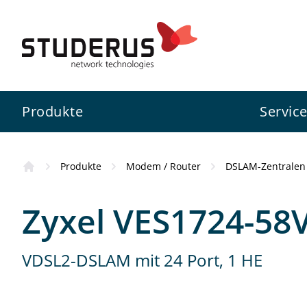
Bezugsquellen
Das Produkt hat Sie überzeug
Produkte
Servic
Fachhändler
Fachkundige Beratung und Ser
Produkte
Modem / Router
DSLAM-Zentralen
Firewall
Swiss Service Pack
Studerus AG
Kursübersicht
Online-Partner
Zyxel VES1724-58
Schnell, bequem und mit gros
Switch
Konfigurationsservice
Zyxel
Wissenswertes
VDSL2-DSLAM mit 24 Port, 1 HE
WLAN
Projektunterstützung
3CX
Standorte