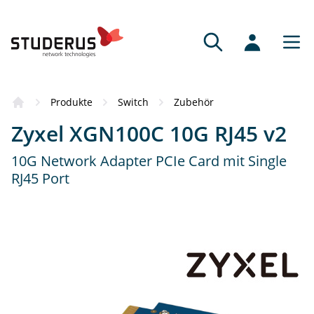
Bezugsquellen
Produkte
Switch
Zubehör
Das Produkt hat Sie überzeugt? Dann
Zyxel XGN100C 10G RJ45 v2
empfehlen wir Ihnen gerne einen
kompetenten Vertriebspartner.
10G Network Adapter PCIe Card mit Single
RJ45 Port
Fachhändler
Fachkundige Beratung und Service.
Online-Partner
Schnell, bequem und mit grossem Sortiment.