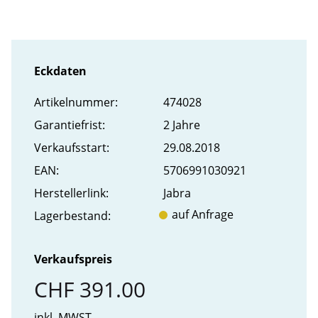
Eckdaten
Artikel­nummer:
474028
Garantiefrist:
2 Jahre
Verkaufs­start:
29.08.2018
EAN:
5706991030921
Hersteller­link:
Jabra
auf Anfrage
Lager­bestand:
Verkaufspreis
CHF 391.00
inkl. MWST