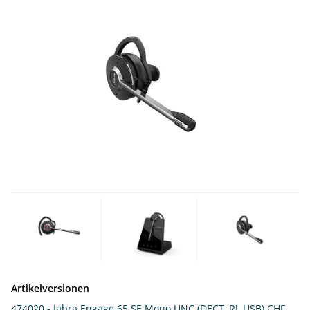
Artikelversionen
474020 - Jabra Engage 65 SE Mono UNC (DECT, RJ, USB)
CHF