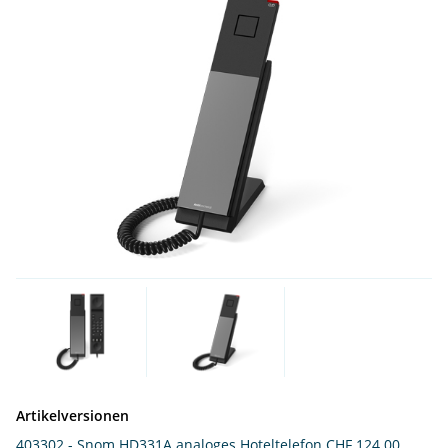
Artikelversionen
403302 - Snom HD331A analoges Hoteltelefon
CHF 124.00