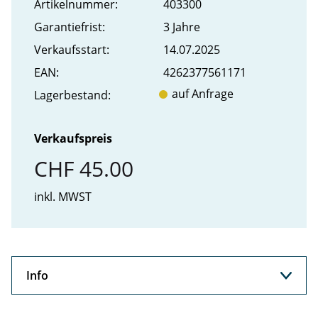
Artikel­nummer:
403300
Garantiefrist:
3 Jahre
Verkaufs­start:
14.07.2025
EAN:
4262377561171
auf Anfrage
Lager­bestand:
Verkaufspreis
CHF 45.00
inkl. MWST
Info
Info