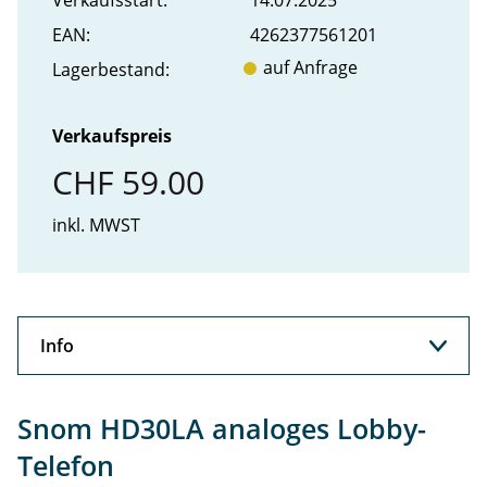
Verkaufs­start:
14.07.2025
EAN:
4262377561201
auf Anfrage
Lager­bestand:
Verkaufspreis
CHF 59.00
inkl. MWST
Info
Info
Snom HD30LA analoges Lobby-
Support
Telefon