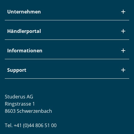
Unternehmen
Über Studerus
Händlerportal
Team
Kontakt
Neuheiten / EOL
Informationen
Studerus als Arbeitgeber
Datenanbindung
Aktuelle Jobs
Swiss Service Pack
Bezugsquellen
Support
Referenzen
Zyxel-Partnerprogramm
Garantieinformationen
Presse
Punkt-Magazin
Transport und Versand
Rücksendungen
Studerus AG
Datenschutz
Brands
Projektunterstützung
Ringstrasse 1
Blog
WLAN-Ausmessung
8603 Schwerzenbach
Newsletter-Einstellungen
Schulungen
Tel. +41 (0)44 806 51 00
Remote Desktop