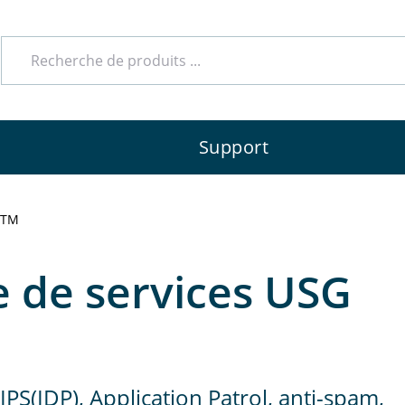
Voici nos partenaires compétents qui se tiennent 
Support
UTM
nnalisé
e de services USG
mmande conviviale
IPS(IDP), Application Patrol, anti-spam,