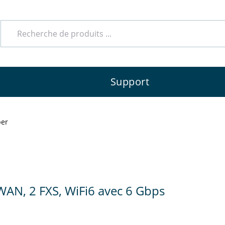
Voici nos partenaires compétents qui se tiennent 
Support
ber
nnalisé
mmande conviviale
AN, 2 FXS, WiFi6 avec 6 Gbps