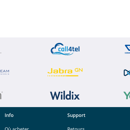
Info
Support
Où acheter
Retours