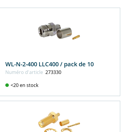
WL-N-2-400 LLC400 / pack de 10
Numéro d'article
273330
<20 en stock