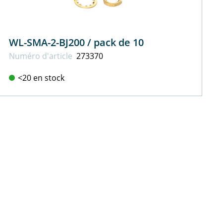
WL-SMA-2-BJ200 / pack de 10
Numéro d'article
273370
<20 en stock