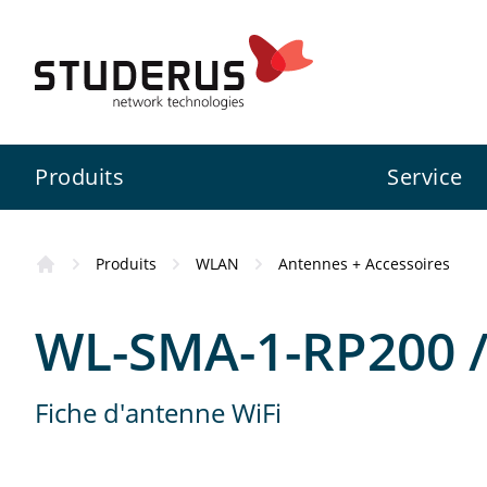
Produits
Service
Produits
WLAN
Antennes + Accessoires
Pare-feu
Swiss Service Pack
Studerus SA
Information
WL-SMA-1-RP200 /
Switch
Services de configuration
Zyxel
Inscription ZCNE
Zyxel
Fiche d'antenne WiFi
WLAN
3CX
Assistance aux projets