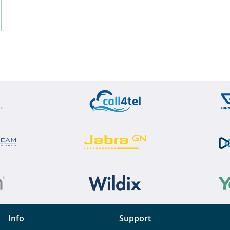
Info
Support