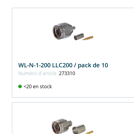
WL-N-1-200 LLC200 / pack de 10
Numéro d'article
273310
<20 en stock