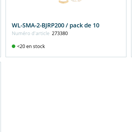
WL-SMA-2-BJRP200 / pack de 10
Numéro d'article
273380
<20 en stock