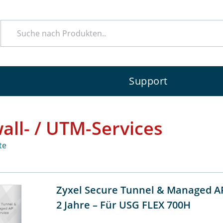
e
Support
all- / UTM-Services
te
Zyxel Secure Tunnel & Managed AP
2 Jahre – Für USG FLEX 700H