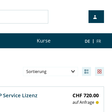
Kurse
DE
FR
Sortierung
Preis aufsteigend
Preis absteigend
 Service Lizenz
CHF 720.00
Verfügbarkeit
auf Anfrage
Neueste