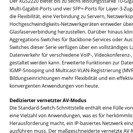
Der XGS2220 bietet bis zu sechs leistungsstarke 10-Gig
Multi-Gigabit-Ports und vier SFP+-Ports für Layer-3-Zu
die Flexibilität, eine Verbindung zu Servern, Netzwerk
Hochgeschwindigkeits-Netzwerkgeräten entweder über
Glasfaserverbindung herzustellen. Darüber hinaus kön
Aggregations-Switches für Backbone-Services oder Ausf
Switches dieser Serie verfügen über ein vollständiges 
Datenverkehr für verschiedene VoIP-, Videokonferenz-,
gestaltet werden kann. Erweiterte Funktionen zur Daten
IGMP-Snooping und Multicast-VLAN-Registrierung (MV
Bildungseinrichtungen mehr Flexibilität und ein effek
konvergenten Anwendungen von heute.
Dedizierter vernetzter AV-Modus
Die Standard-Switch-Schnittstelle enthält eine Fülle v
eine Vielzahl von Anwendungen, was es für herkömmlic
Herausforderung macht, ein IP-basiertes Netzwerk einz
ausführen muss. Der maßgeschneiderte vernetzte AV-M