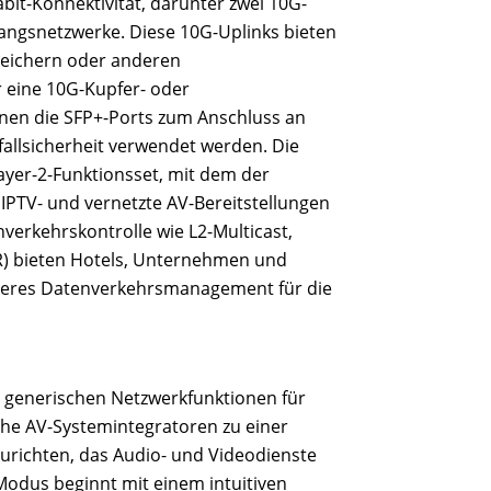
abit-Konnektivität, darunter zwei 10G-
gangsnetzwerke. Diese 10G-Uplinks bieten
speichern oder anderen
 eine 10G-Kupfer- oder
nen die SFP+-Ports zum Anschluss an
allsicherheit verwendet werden. Die
Layer-2-Funktionsset, mit dem der
 IPTV- und vernetzte AV-Bereitstellungen
verkehrskontrolle wie L2-Multicast,
R) bieten Hotels, Unternehmen und
tiveres Datenverkehrsmanagement für die
on generischen Netzwerkfunktionen für
he AV-Systemintegratoren zu einer
urichten, das Audio- und Videodienste
odus beginnt mit einem intuitiven