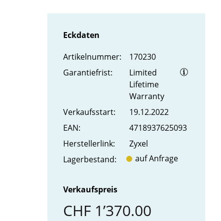
Eckdaten
Artikel­nummer:
170230
Garantiefrist:
Limited
Lifetime
Warranty
Verkaufs­start:
19.12.2022
EAN:
4718937625093
Hersteller­link:
Zyxel
auf Anfrage
Lager­bestand:
Verkaufspreis
CHF 1’370.00