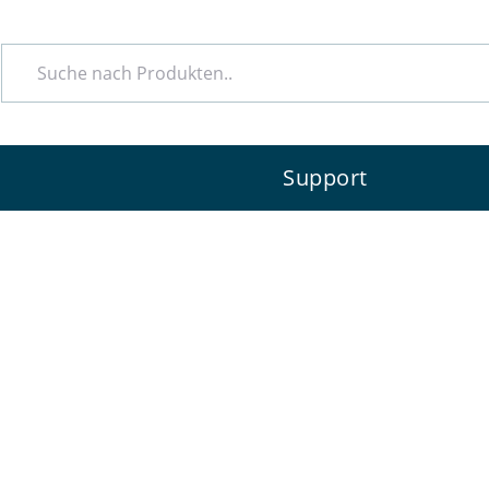
t? Dann empfehlen wir Ihnen gerne einen kompete
e
Support
vice.
sem Sortiment.