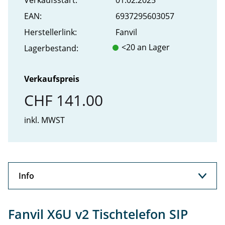
Verkaufs­start:
01.02.2025
EAN:
6937295603057
Hersteller­link:
Fanvil
<20 an Lager
Lager­bestand:
Verkaufspreis
CHF 141.00
inkl. MWST
Info
Info
Fanvil X6U v2 Tischtelefon SIP