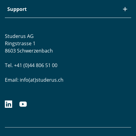
Aktuelle Jobs
Swiss Service Pack
Bezugsquellen
Support
Referenzen
Zyxel-Partnerprogramm
Garantieinformationen
Presse
Punkt-Magazin
Transport und Versand
Rücksendungen
Studerus AG
Datenschutz
Brands
Projektunterstützung
Ringstrasse 1
Blog
WLAN-Ausmessung
8603 Schwerzenbach
Newsletter-Einstellungen
Schulungen
Tel. +41 (0)44 806 51 00
Remote Desktop
Email:
info(at)studerus.ch
linkedin.com/studerusag
youtube.com/studerus