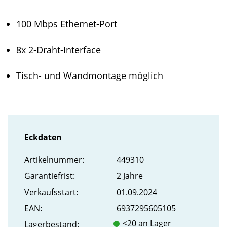
100 Mbps Ethernet-Port
8x 2-Draht-Interface
Tisch- und Wandmontage möglich
Eckdaten
Artikel­nummer:
449310
Garantiefrist:
2 Jahre
Verkaufs­start:
01.09.2024
EAN:
6937295605105
<20 an Lager
Lager­bestand: