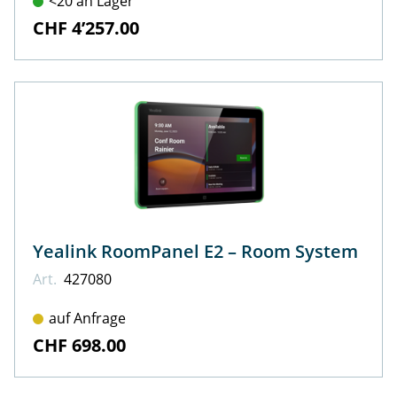
<20 an Lager
CHF 4’257.00
Yealink RoomPanel E2 – Room System
Art.
427080
auf Anfrage
CHF 698.00