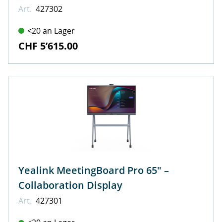
Art.
427302
<20 an Lager
CHF 5’615.00
Yealink MeetingBoard Pro 65" –
Collaboration Display
Art.
427301