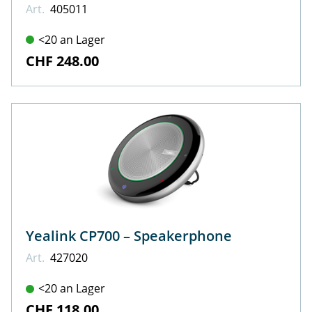
Art.
405011
<20 an Lager
CHF 248.00
Yealink CP700 – Speakerphone
Art.
427020
<20 an Lager
CHF 118.00