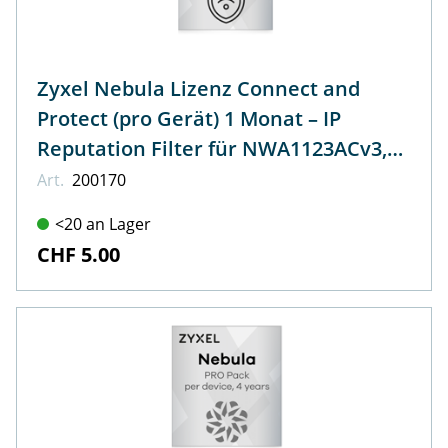
Zyxel Nebula Lizenz Connect and
Protect (pro Gerät) 1 Monat – IP
Reputation Filter für NWA1123ACv3,
WAC500, WAC500H
Art.
200170
<20 an Lager
CHF 5.00