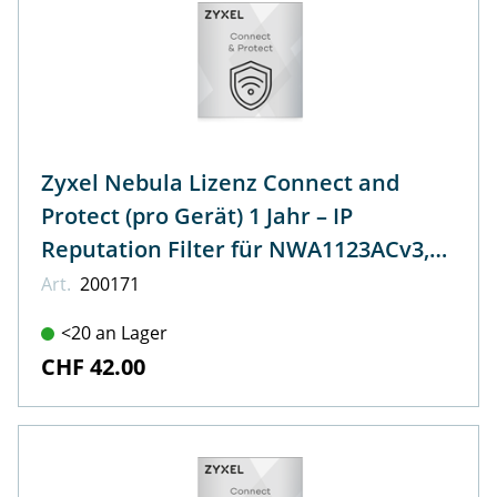
Zyxel Nebula Lizenz Connect and
Protect (pro Gerät) 1 Jahr – IP
Reputation Filter für NWA1123ACv3,
WAC500, WAC500H
Art.
200171
<20 an Lager
CHF 42.00