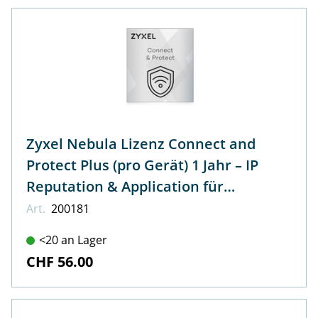
Zyxel Nebula Lizenz Connect and
Protect Plus (pro Gerät) 1 Jahr – IP
Reputation & Application für
NWA110AX, NWA210AX, WAX510D,
Art.
200181
WAX610D, WAX630S, WAX650S
<20 an Lager
CHF 56.00