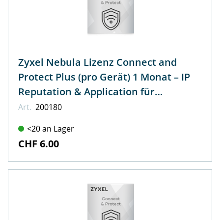
Zyxel Nebula Lizenz Connect and
Protect Plus (pro Gerät) 1 Monat – IP
Reputation & Application für
NWA110AX, NWA210AX, WAX510D,
Art.
200180
WAX610D, WAX630S, WAX650S
<20 an Lager
CHF 6.00