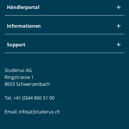
Über Studerus
Händlerportal
Team
Kontakt
Neuheiten / EOL
Informationen
Studerus als Arbeitgeber
Datenanbindung
Aktuelle Jobs
Swiss Service Pack
Bezugsquellen
Support
Referenzen
Zyxel-Partnerprogramm
Garantieinformationen
Presse
Punkt-Magazin
Transport und Versand
Rücksendungen
Studerus AG
Datenschutz
Brands
Projektunterstützung
Ringstrasse 1
Blog
WLAN-Ausmessung
8603 Schwerzenbach
Newsletter-Einstellungen
Schulungen
Tel. +41 (0)44 806 51 00
Remote Desktop
Email:
info(at)studerus.ch