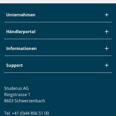
Unternehmen
Über Studerus
Händlerportal
Team
Kontakt
Neuheiten / EOL
Informationen
Studerus als Arbeitgeber
Datenanbindung
Aktuelle Jobs
Swiss Service Pack
Bezugsquellen
Support
Referenzen
Zyxel-Partnerprogramm
Garantieinformationen
Presse
Punkt-Magazin
Transport und Versand
Rücksendungen
Studerus AG
Datenschutz
Brands
Projektunterstützung
Ringstrasse 1
Blog
WLAN-Ausmessung
8603 Schwerzenbach
Newsletter-Einstellungen
Schulungen
Tel. +41 (0)44 806 51 00
Remote Desktop