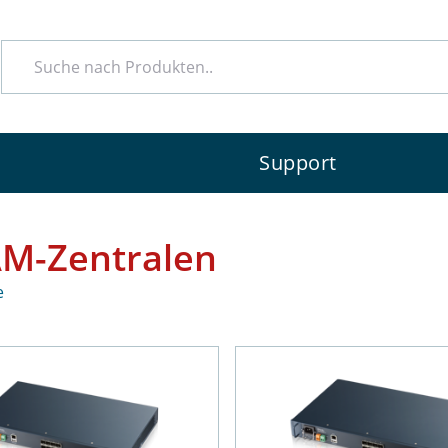
e
Support
M-Zentralen
e