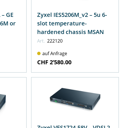
 GE
Zyxel IES5206M_v2 – 5u 6-
06M or
slot temperature-
hardened chassis MSAN
Art.
222120
auf Anfrage
CHF 2’580.00
Zyxel VES1724-58V – VDSL2-