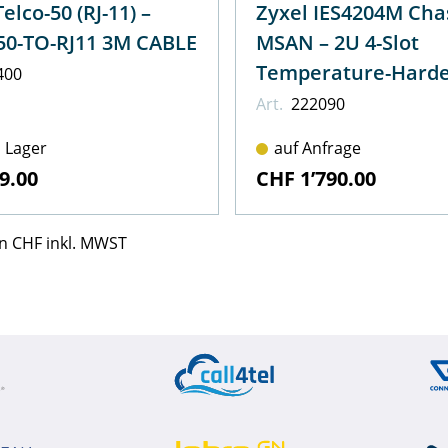
elco-50 (RJ-11) –
Zyxel IES4204M Cha
0-TO-RJ11 3M CABLE
MSAN – 2U 4-Slot
Temperature-Hard
400
Chassis MSAN
Art.
222090
 Lager
auf Anfrage
9.00
CHF 1’790.00
 in CHF inkl. MWST