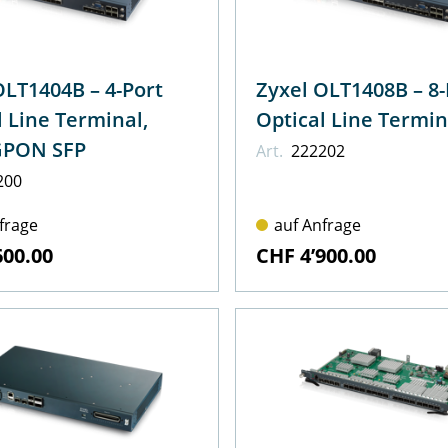
T1404B – 4-Port
Zyxel OLT1408B – 8-Port
l Line Terminal,
Optical Line Termin
GPON SFP
Art.
222202
200
frage
auf Anfrage
600.00
CHF 4’900.00