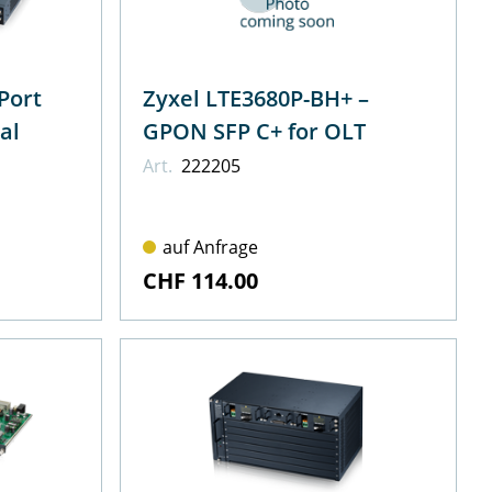
Zyxel LTE3680P-BH+ –
al
GPON SFP C+ for OLT
Art.
222205
auf Anfrage
CHF 114.00