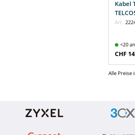
Kabel T
TELCO5
Art.
222
<20 an
CHF 14
Alle Preise