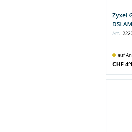
Zyxel GES
Wildix
DSLA
Art.
222
auf An
CHF 4’