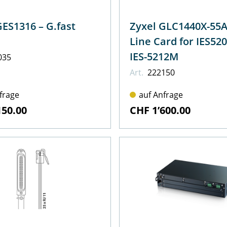
1316 – G.fast
Zyxel GLC1440X-55A –
M
Line Card for IES52
IES-5212M
035
Art.
222150
frage
auf Anfrage
150.00
CHF 1’600.00