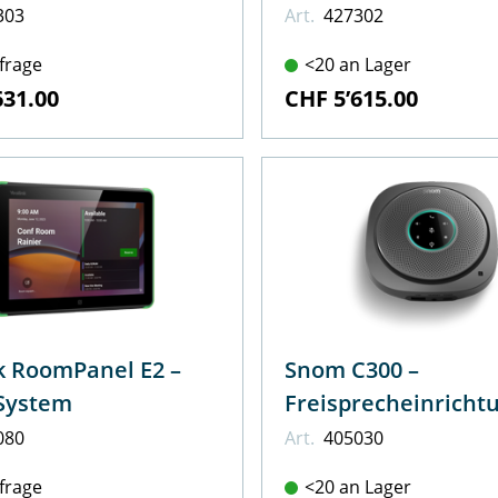
303
Art.
427302
frage
<20 an Lager
631.00
CHF 5’615.00
k RoomPanel E2 –
Snom C300 –
System
Freisprecheinricht
080
Art.
405030
frage
<20 an Lager