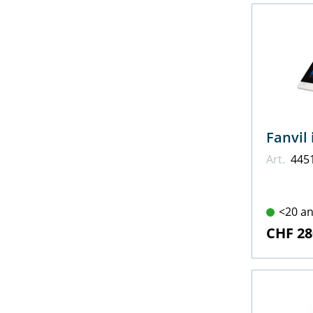
Art.
445
<20 an
CHF 28