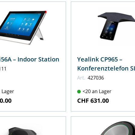
Fanvil i56A – Indoor Station
Yealink CP965 –
Konferenztelefon S
111
Art.
427036
 Lager
<20 an Lager
0.00
CHF 631.00