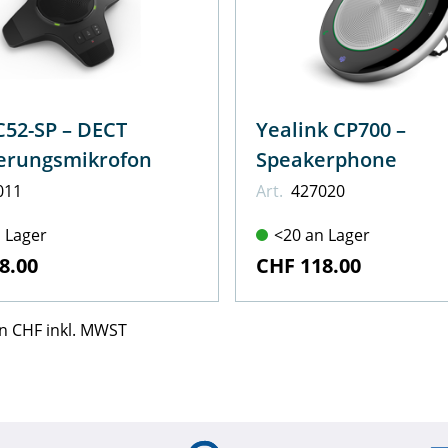
-SP – DECT
Yealink CP700 –
erungsmikrofon
Speakerphone
011
Art.
427020
 Lager
<20 an Lager
8.00
CHF 118.00
 in CHF inkl. MWST