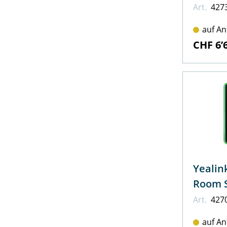
Art.
427
auf An
CHF 6’
Yealin
Room 
Art.
427
auf An