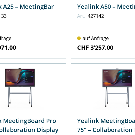
Yealink A25 – MeetingBar
Yealink A50 
133
Art.
427142
frage
auf Anfrage
071.00
CHF 3’257.00
k MeetingBoard Pro
Yealink MeetingBoa
" – Collaboration Display
75" – Collaboratio