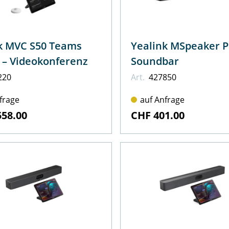
k MVC S50 Teams
Yealink MSpeaker P
Rooms – Videokonferenz
Soundbar
220
Art.
427850
frage
auf Anfrage
558.00
CHF 401.00