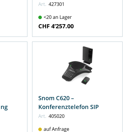
Art.
427301
<20 an Lager
CHF 4’257.00
Snom C620 –
ung
Konferenztelefon SIP
Art.
405020
auf Anfrage