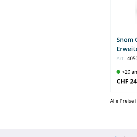
Snom C52
Erweit
Art.
405
<20 an
CHF 24
Alle Preise