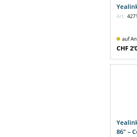
Art.
427
Wildix
auf An
CHF 2’
Yealin
86