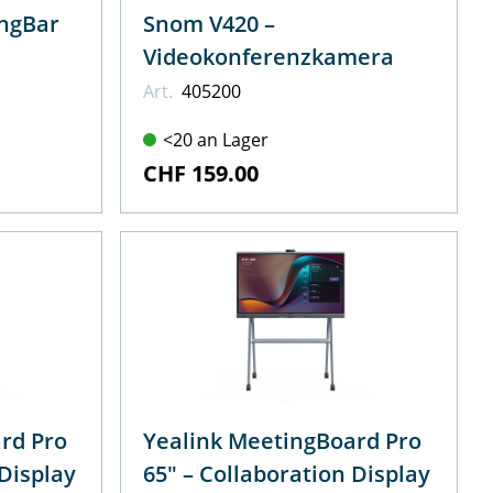
– MeetingBar
Snom V420 –
Videokonferenzkamera
Art.
405200
<20 an Lager
CHF 159.00
rd Pro
Yealink MeetingBoard Pro
n Display
65" – Collaboration Display