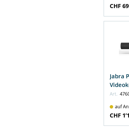
CHF 69
Jabra 
Videok
Art.
476
auf An
CHF 1’