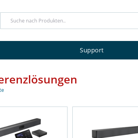
e
Support
erenzlösungen
te