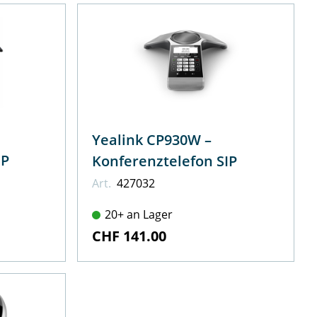
Yealink CP930W –
IP
Konferenztelefon SIP
Art.
427032
20+ an Lager
CHF 141.00