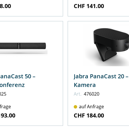
8.00
CHF 141.00
PanaCast 50 –
Jabra PanaCast 20 – USB
onferenz
Kamera
025
Art.
476020
frage
auf Anfrage
193.00
CHF 184.00